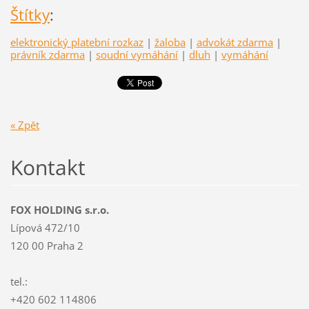
Štítky
:
elektronický platební rozkaz
|
žaloba
|
advokát zdarma
|
právník zdarma
|
soudní vymáhání
|
dluh
|
vymáhání
« Zpět
Kontakt
FOX HOLDING s.r.o.
Lípová 472/10
120 00 Praha 2
tel.:
+420 602 114806