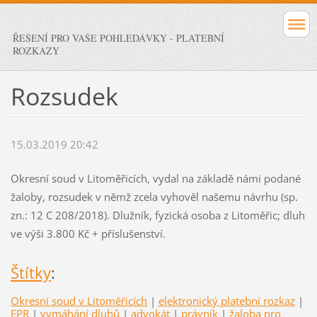
ŘEŠENÍ PRO VAŠE POHLEDÁVKY - PLATEBNÍ
ROZKAZY
Rozsudek
15.03.2019 20:42
Okresní soud v Litoměřicích, vydal na základě námi podané
žaloby, rozsudek v němž zcela vyhověl našemu návrhu (sp.
zn.: 12 C 208/2018). Dlužník, fyzická osoba z Litoměřic; dluh
ve výši 3.800 Kč + příslušenství.
Štítky
:
Okresní soud v Litoměřicích
|
elektronický platební rozkaz
|
EPR
|
vymáhání dluhů
|
advokát
|
právník
|
žaloba pro