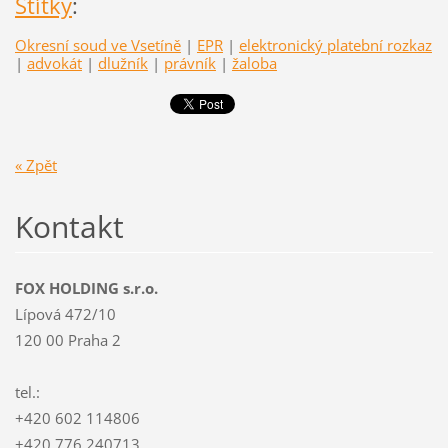
Štítky
:
Okresní soud ve Vsetíně
|
EPR
|
elektronický platební rozkaz
|
advokát
|
dlužník
|
právník
|
žaloba
« Zpět
Kontakt
FOX HOLDING s.r.o.
Lípová 472/10
120 00 Praha 2
tel.:
+420 602 114806
+420 776 240713