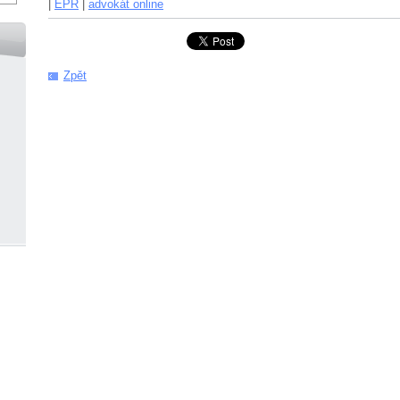
|
EPR
|
advokát online
Zpět