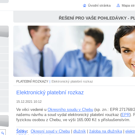
Úvodní stránka
Mapa st
ŘEŠENÍ PRO VAŠE POHLEDÁVKY - P
PLATEBNÍ ROZKAZY
|
Elektronický platební rozkaz
Elektronický platební rozkaz
15.12.2021 10:12
Ve věci vedené u
Okresního soudu v Chebu
(sp. zn.: EPR 271768/2
našemu návrhu a soud vydal elektronický platební rouzkaz (
EPR
).
fyzickou osobou z Chebu, ve výši 165.000 Kč s přísluušenstvím.
Štítky
:
Okresní soud v Chebu
|
dlužník
|
žaloba na dlužníka
|
elekt