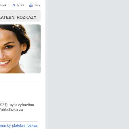
ránek
RSS
Tisk
LATEBNÍ ROZKAZY
021), bylo vyhověno
 Pohledávka za
ronický platební rozkaz