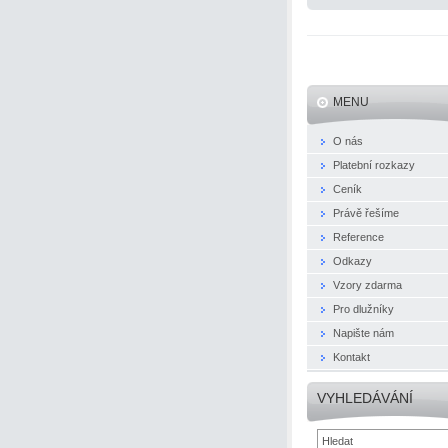
MENU
O nás
Platební rozkazy
Ceník
Právě řešíme
Reference
Odkazy
Vzory zdarma
Pro dlužníky
Napište nám
Kontakt
VYHLEDÁVÁNÍ