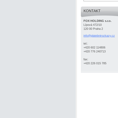
KONTAKT
FOX HOLDING s.r.o.
Lípová 472/10
120 00 Praha 2
info@pla
tebniroz
kazy.cz
tel.:
+420 602 114806
+420 776 240713
fax:
+420 226 015 785