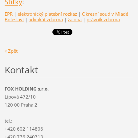
Štítky
:
EPR
|
elektronický platební rozkaz
|
Okresní soud v Mladé
Boleslavi
|
advokát zdarma
|
žaloba
|
právník zdarma
« Zpět
Kontakt
FOX HOLDING s.r.o.
Lípová 472/10
120 00 Praha 2
tel.:
+420 602 114806
+420 776 240713